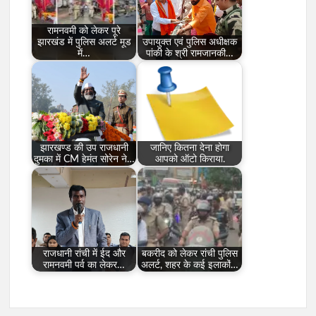
रामनवमी को लेकर पूरे
झारखंड में पुलिस अलर्ट मूड
उपायुक्त एवं पुलिस अधीक्षक
में…
पांकी के श्री रामजानकी…
झारखण्ड की उप राजधानी
जानिए कितना देना होगा
दुमका में CM हेमंत सोरेन ने…
आपको ऑटो किराया.
राजधानी रांची में ईद और
बकरीद को लेकर रांची पुलिस
रामनवमी पर्व का लेकर…
अलर्ट, शहर के कई इलाकों…