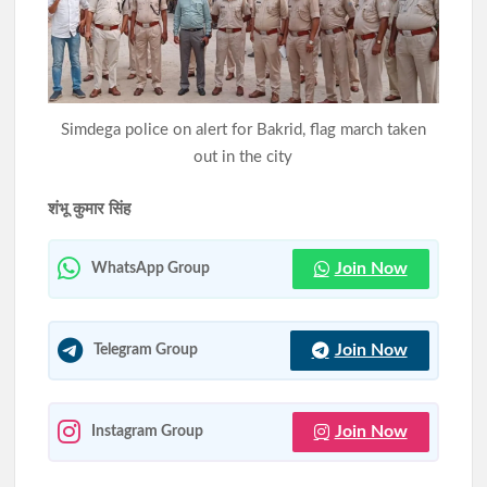
नामकुम में कांग्रेस का मिलन समारोह, विभिन्न दलों के दर्जनों नेताओं-
कार्यकर्ताओं ने थामा पार्टी का दामन
सात साल बाद भी नहीं खुला केरसई का कस्तूरबा विद्यालय, अधूरे भवन से
छात्राओं का भविष्य प्रभावित
Simdega police on alert for Bakrid, flag march taken
out in the city
शंभू कुमार सिंह
Join Now
WhatsApp Group
Join Now
Telegram Group
Join Now
Instagram Group