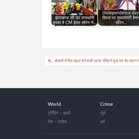
(Independence day
झारखण्ड की उप राजधानी
दिवस पर मुख्यमंत्री हेमं
दुमका में CM हेमंत सोरेन ने…
सोरेन…
Post
बोकारो में दिल दहला देने वाली घटना: मंदिर में पूजा कर बंद खदान म
navigation
World
Crime
ट्रेंडिंग – खबरें
जुर्म
देश – प्रदेश
धर्म