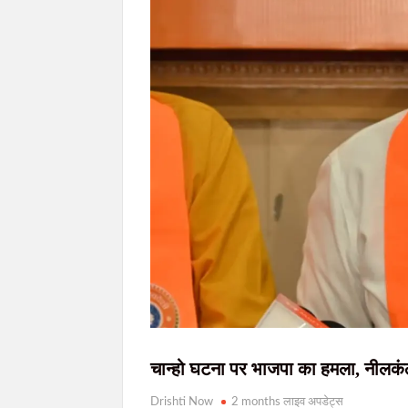
रिम्स में जलजमाव पर स्वास्थ्य मंत्री का सख्त रुख,
JPSC-JSSC भर्ती विवाद: छात्रों ने गठित किया प्र
खलारी में तीन लापता बच्चे सकुशल बरामद, आरोपी 
जमशेदपुर में चैन छिनतई का खुलासा, दो शातिर गिर
किसान विरोधी नीतियों के खिलाफ 10 अगस्त को राष्ट
चान्हो घटना पर भाजपा का हमला, नीलकंठ 
Drishti Now
2 months लाइव अपडेट्स