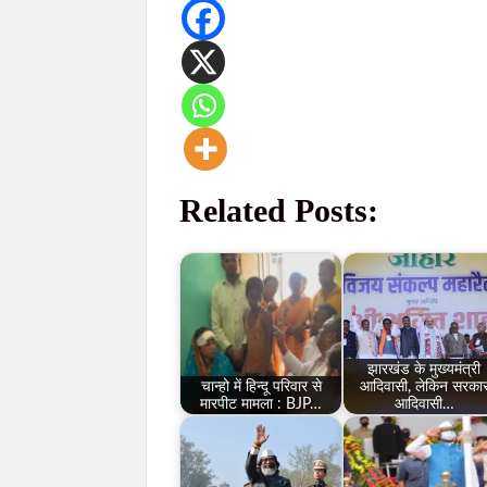
Related Posts:
झारखंड के मुख्यमंत्री
चान्हो में हिन्दू परिवार से
आदिवासी, लेकिन सरका
मारपीट मामला : BJP…
आदिवासी…