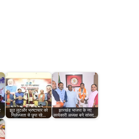
र
झूठ लूटऔर भ्रष्टाचार को
झारखंड भाजपा के नए
निर्लज्जता से छुपा रहे…
कार्यकारी अध्यक्ष बने सांसद…