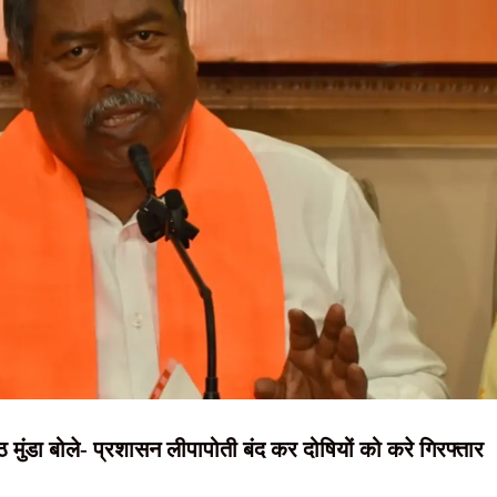
NEWS, हिंदी
 दोषी संवेदक पर डी-रजिस्ट्रेशन की कार्रवाई के निर्देश
तिनिधिमंडल, सरकार की उच्च स्तरीय कमेटी से होगी वार्ता
न्यूज़ , HINDI
गिरफ्तार
SAMACHAR,
फ्तार; लूटा गया चैन और वारदात में इस्तेमाल बाइक बरामद
हिंदी समाचार,
्रव्यापी जेल भरो अभियान, भूमि बैंक रद्द करने की मांग तेज
दृष्टि नाउ
मुंडा बोले- प्रशासन लीपापोती बंद कर दोषियों को करे गिरफ्तार