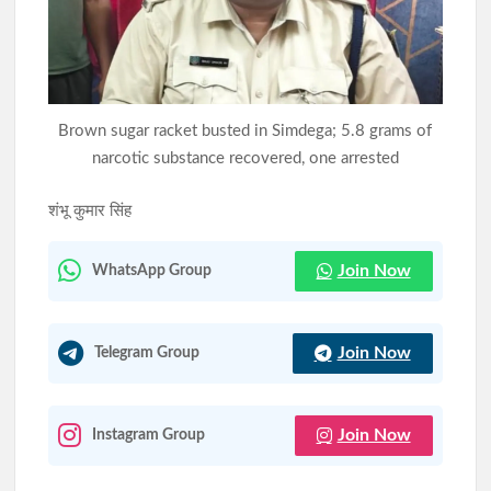
JPSC-JSSC आंदोलन को जयराम महतो का समर्थन, पुराने विधानसभा परिसर
में बैठे निर्जला उपवास पर
हरियाणा की शराब लदा ट्रेलर रामगढ़ में जब्त, 1236 बोतलें बरामद
Brown sugar racket busted in Simdega; 5.8 grams of
narcotic substance recovered, one arrested
शंभू कुमार सिंह
Join Now
WhatsApp Group
Join Now
Telegram Group
Join Now
Instagram Group