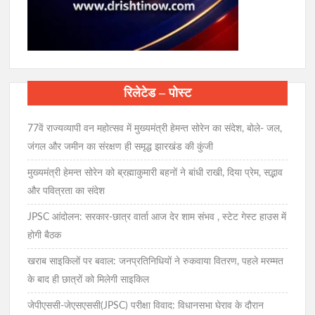
रिलेटेड – पोस्ट
77वें राज्यव्यापी वन महोत्सव में मुख्यमंत्री हेमन्त सोरेन का संदेश, बोले- जल,
जंगल और जमीन का संरक्षण ही समृद्ध झारखंड की कुंजी
मुख्यमंत्री हेमन्त सोरेन को ब्रह्माकुमारी बहनों ने बांधी राखी, दिया प्रेम, सद्भाव
और पवित्रता का संदेश
JPSC आंदोलन: सरकार-छात्र वार्ता आज देर शाम संभव , स्टेट गेस्ट हाउस में
होगी बैठक
खराब साइकिलों पर बवाल: जनप्रतिनिधियों ने रुकवाया वितरण, पहले मरम्मत
के बाद ही छात्रों को मिलेगी साइकिल
जेपीएससी-जेएसएससी(JPSC) परीक्षा विवाद: विधानसभा घेराव के दौरान