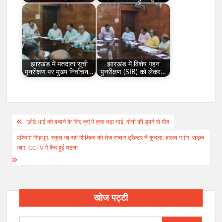
झारखंड में मतदाता सूची
झारखंड में विशेष गहन
पुनरीक्षण पर मुख्य निर्वाचन…
पुनरीक्षण (SIR) को लेकर…
Post
छोटे भाई को बचाने के लिए कुएं में कूदा बड़ा भाई, दोनों की डूबने से मौत
navigation
पश्चिमी सिंहभूम: स्कूल जा रही शिक्षिका को तेज रफ्तार ट्रैक्टर ने कुचला, हालत गंभीर; सड़क
जाम, CCTV में कैद हुई घटना
खोज पट्टी