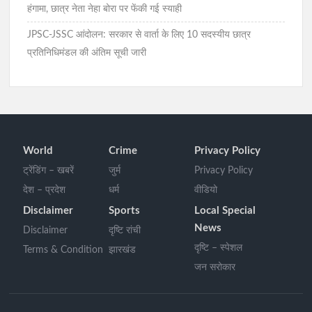
हंगामा, छात्र नेता नेहा बोरा पर फेंकी गई स्याही
JPSC-JSSC आंदोलन: सरकार से वार्ता के लिए 10 सदस्यीय छात्र
प्रतिनिधिमंडल की अंतिम सूची जारी
World
Crime
Privacy Policy
ट्रेंडिंग – खबरें
जुर्म
Privacy Policy
देश – प्रदेश
धर्म
वीडियो
Disclaimer
Sports
Local Special
News
Disclaimer
दृष्टि रांची
दृष्टि – स्पेशल
Terms & Condition
झारखंड
जन सरोकार