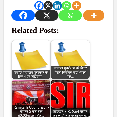
Related Posts:
मतदाता पुनरीक्षण को लेकर
स्वच्छ विद्यालय पुरस्कार के
जिला निर्वाचन पदाधिकारी
लिए 4 एवं विद्यालय…
सह…
Ramgarh Upchunav :-
दोपहर 3 बजे तक
झारखंड SIR: 2.64 करोड़
62.28फीसदी वोट…
मतदाताओं तक पहुंचा चुनाव…