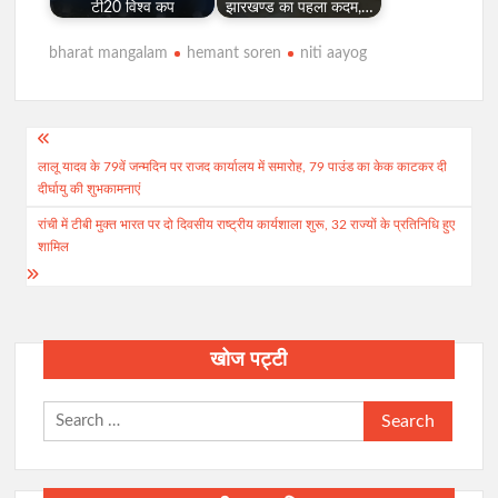
टी20 विश्व कप
झारखण्ड का पहला कदम,…
bharat mangalam
hemant soren
niti aayog
Post
लालू यादव के 79वें जन्मदिन पर राजद कार्यालय में समारोह, 79 पाउंड का केक काटकर दी
navigation
दीर्घायु की शुभकामनाएं
रांची में टीबी मुक्त भारत पर दो दिवसीय राष्ट्रीय कार्यशाला शुरू, 32 राज्यों के प्रतिनिधि हुए
शामिल
खोज पट्टी
Search
for: