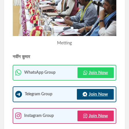
अधिवेशन, तैयारियां अंतिम चरण में
रांची: चंद्रशेखर आजाद दुर्गा पूजा समिति ने भूमि पूजन के साथ शुरू की पूजा
पंडाल निर्माण की तैयारियां
Metting
नवींन कुमार
Join Now
WhatsApp Group
Join Now
Telegram Group
Join Now
Instagram Group