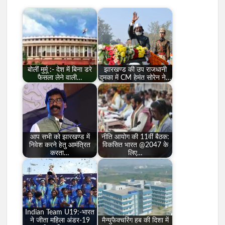
बोलीं मुर्मू :- देश में बिना डरे
झारखण्ड की उप राजधानी
फैसला लेने वाली…
दुमका में CM हेमंत सोरेन ने…
आप सभी को झारखण्ड में
नीति आयोग की 11वीं बैठक:
निवेश करने हेतु आमंत्रित
विकसित भारत @2047 के
करता…
लिए…
Indian Team U19:-भारत
ने जीता महिला अंडर-19
मैन्युफैक्चरिंग हब की दिशा में