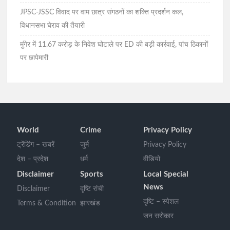
JPSC-JSSC विवाद पर वाम छात्र संगठनों का शक्ति प्रदर्शन कल,
विधानसभा घेराव की तैयारी
मुंगेर में 11.67 करोड़ के निवेश घोटाले पर ED की बड़ी कार्रवाई, पांच ठिकानों
पर छापेमारी
World
Crime
Privacy Policy
ट्रेंडिंग – खबरें
जुर्म
Privacy Policy
देश – प्रदेश
धर्म
वीडियो
Disclaimer
Sports
Local Special
News
Disclaimer
दृष्टि रांची
दृष्टि – स्पेशल
Terms & Condition
झारखंड
जन सरोकार