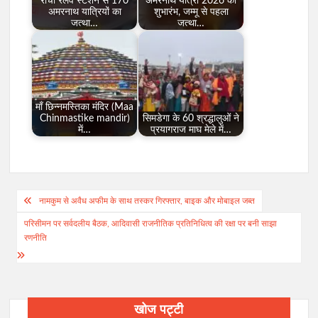
रांची रेलवे स्टेशन से 170
अमरनाथ यात्रा 2026 का
अमरनाथ यात्रियों का
शुभारंभ, जम्मू से पहला
जत्था…
जत्था…
माँ छिन्नमस्तिका मंदिर (Maa
Chinmastike mandir)
सिमडेगा के 60 श्रद्धालुओं ने
में…
प्रयागराज माघ मेले में…
Post
नामकुम से अवैध अफीम के साथ तस्कर गिरफ्तार, बाइक और मोबाइल जब्त
navigation
परिसीमन पर सर्वदलीय बैठक, आदिवासी राजनीतिक प्रतिनिधित्व की रक्षा पर बनी साझा
रणनीति
खोज पट्टी