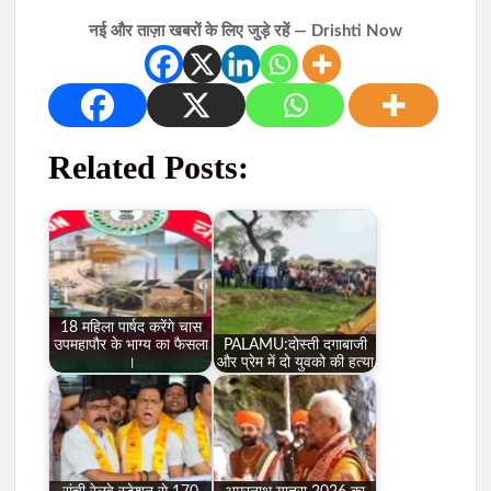
नई और ताज़ा खबरों के लिए जुड़े रहें — Drishti Now
Related Posts:
18 महिला पार्षद करेंगे चास
उपमहापौर के भाग्य का फैसला
PALAMU:दोस्ती दगाबाजी
।
और प्रेम में दो युवको की हत्या