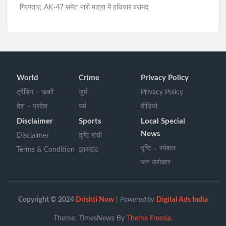
गिरफ्तार; AK-47 समेत भारी मात्रा में हथियार बरामद
World
Crime
Privacy Policy
ट्रेंडिंग – खबरें
जुर्म
Privacy Policy
देश – प्रदेश
धर्म
वीडियो
Disclaimer
Sports
Local Special
News
Disclaimer
दृष्टि रांची
दृष्टि – स्पेशल
Terms & Condition
झारखंड
जन सरोकार
Copyright © 2024
Drishti Now
|
Powered by
Digital Ads India
Theme: TimesNews By
Theme Freesia
.