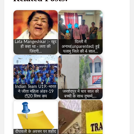
Lata Mangeshkar :- खुद
दिल्ली में
ही कहा था - लता की
अनाथ(unparented) हुई
ज़िंदगी…
पलामू जिले की 4 साल…
Indian Team U19:-भारत
ने जीता महिला अंडर-19
जमशेदपुर में चार साल की
टी20 विश्व कप
बच्ची के साथ दुष्कर्म,…
दीपावली के अवसर पर शहीद