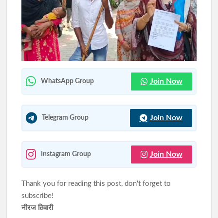
झारखंड की फायर सर्विस हुई और मजबूत, 58 हाईटेक मिस्ट टेक्नोलॉजी
अग्निशमन वाहन बेड़े में शामिल
चांडिल के होटल में गैस रिसाव से लगी आग, दमकल और ग्रामीणों की सूझबूझ
से टला बड़ा हादसा
Join Now
WhatsApp Group
Join Now
Telegram Group
Join Now
Instagram Group
Thank you for reading this post, don't forget to
subscribe!
नीरज तिवारी