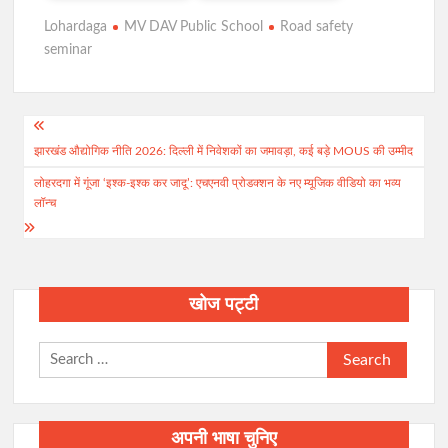
Lohardaga
MV DAV Public School
Road safety
seminar
Post
झारखंड औद्योगिक नीति 2026: दिल्ली में निवेशकों का जमावड़ा, कई बड़े MOUS की उम्मीद
navigation
लोहरदगा में गूंजा ‘इश्क-इश्क कर जादू’: एचएनवी प्रोडक्शन के नए म्यूजिक वीडियो का भव्य
लॉन्च
खोज पट्टी
Search
for:
अपनी भाषा चुनिए