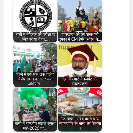
रांची में मैट्रिक की परीक्षा के
झारखण्ड की उप राजधानी
लिए परीक्षा केंद्र…
दुमका में CM हेमंत सोरेन ने…
जिले में एक माह तक चलेगा
विशेष सघन व जागरूकता
देश में स्मार्ट मैनेजमेंट की
अभियान…
आवश्यकता.
18 महिला पार्षद करेंगे चास
रांची में राष्ट्रीय सड़क सुरक्षा
उपमहापौर के भाग्य का फैसला
माह-2026 का…
।