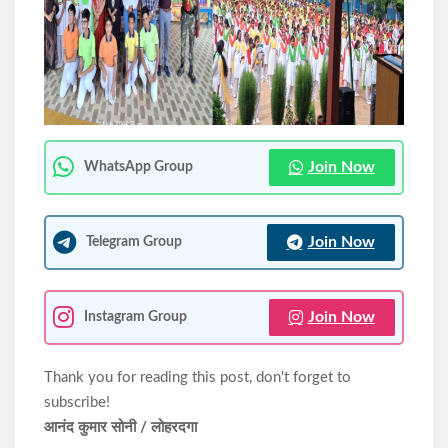
10 अगस्त को विधानसभा घेराव की तैयारी, JPSC-JSSC रिफॉर्म मंच की
छात्रों से रांची पहुंचने की अपील की
सिमडेगा के एसडीओ टैक्सी स्टैंड व मार्केट कॉम्प्लेक्स में चला अतिक्रमण
हटाओ अभियान
Join Now
WhatsApp Group
Join Now
Telegram Group
Join Now
Instagram Group
Thank you for reading this post, don't forget to
subscribe!
आनंद कुमार सोनी / लोहरदगा