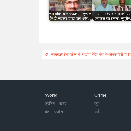
राम मंदिर दान प्रकरण: ट्रस्ट
राम मंदिर दान मामले पर
के दो सदस्य चंपत राय और…
कांग्रेस का हमला, सुप्री
Post
मुख्यमंत्री हेमंत सोरेन से भारतीय विदेश सेवा के अधिकारियों की 
navigation
World
Crime
ट्रेंडिंग – खबरें
जुर्म
देश – प्रदेश
धर्म