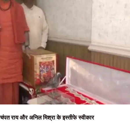
NEWS, हिंदी
 का संदेश, बोले- जल, जंगल और जमीन का संरक्षण ही समृद्ध झारखंड की कुंजी
बांधी राखी, दिया प्रेम, सद्भाव और पवित्रता का संदेश
न्यूज़ , HINDI
व , स्टेट गेस्ट हाउस में होगी बैठक
SAMACHAR,
या वितरण, पहले मरम्मत के बाद ही छात्रों को मिलेगी साइकिल
हिंदी समाचार,
 घेराव के दौरान हंगामा, छात्र नेता नेहा बोरा पर फेंकी गई स्याही
दृष्टि नाउ
ा, चंपत राय और अनिल मिश्रा के इस्तीफे स्वीकार