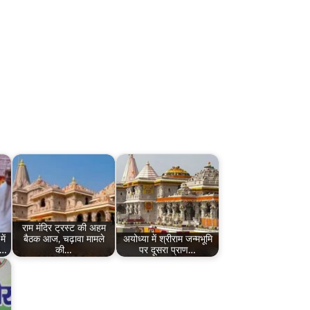
राम मंदिर ट्रस्ट की अहम
ें
बैठक आज, चढ़ावा मामले
अयोध्या में श्रीराम जन्मभूमि
ा…
की…
पर दूसरा प्राण…