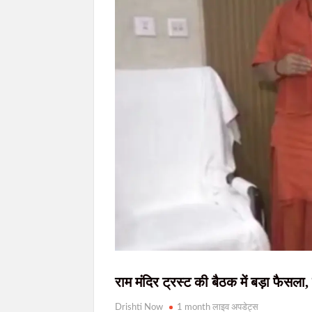
77वें राज्यव्यापी वन महोत्सव में मुख्यमंत्री हेमन्त सोरेन
मुख्यमंत्री हेमन्त सोरेन को ब्रह्माकुमारी बहनों ने 
JPSC आंदोलन: सरकार-छात्र वार्ता आज देर शाम संभ
खराब साइकिलों पर बवाल: जनप्रतिनिधियों ने रुकवा
जेपीएससी-जेएसएससी(JPSC) परीक्षा विवाद: विधानसभा
राम मंदिर ट्रस्ट की बैठक में बड़ा फैसल
Drishti Now
1 month लाइव अपडेट्स