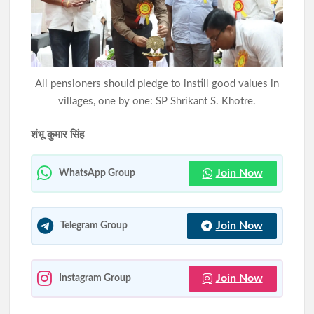
असम बाढ़ पीड़ितों के लिए झारखंड का बड़ा सहयोग, हेमंत सोरेन ने राहत कोष
में दिए 3 करोड़ रुपये
गोवंशीय पशुओं की तस्करी का प्रयास विफल, दो तस्कर गिरफ्तार; 12 मवेशी
All pensioners should pledge to instill good values in
बरामद
villages, one by one: SP Shrikant S. Khotre.
शंभू कुमार सिंह
Join Now
WhatsApp Group
Join Now
Telegram Group
Join Now
Instagram Group