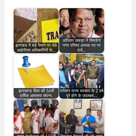
ओलिवर लकड़ा ने सिमडेगा
झारखंड में बड़े पैमाने पर 48
नगर परिषद अध्यक्ष पद पर
आईपीएस अधिकारियों के…
दर्ज…
झारखण्ड चैंबर की 56वीं
वर्तमान राज्य सरकार के 2 वर्ष
वार्षिक आमसभा संपन्न.
पूरे होने के उपलक्ष्य…