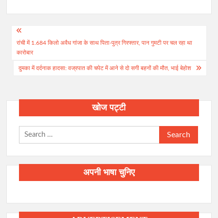
Post
रांची में 1.684 किलो अवैध गांजा के साथ पिता-पुत्र गिरफ्तार, पान गुमटी पर चल रहा था
navigation
कारोबार
दुमका में दर्दनाक हादसा: वज्रपात की चपेट में आने से दो सगी बहनों की मौत, भाई बेहोश
खोज पट्टी
Search
for:
अपनी भाषा चुनिए