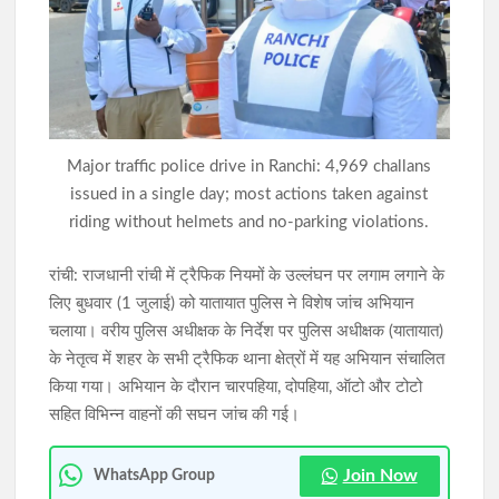
राहे हत्याकांड का खुलासा: मुख्य आरोपी समेत तीन गिरफ्तार, हत्या में प्रयुक्त
फरसा बरामद
सिमडेगा में डीएलएमसी बैठक: न्यायिक व्यवस्था को अधिक प्रभावी बनाने पर
जोर, 50 से अधिक एजेंडों की समीक्षा
Major traffic police drive in Ranchi: 4,969 challans
issued in a single day; most actions taken against
riding without helmets and no-parking violations.
रांची: राजधानी रांची में ट्रैफिक नियमों के उल्लंघन पर लगाम लगाने के
लिए बुधवार (1 जुलाई) को यातायात पुलिस ने विशेष जांच अभियान
चलाया। वरीय पुलिस अधीक्षक के निर्देश पर पुलिस अधीक्षक (यातायात)
के नेतृत्व में शहर के सभी ट्रैफिक थाना क्षेत्रों में यह अभियान संचालित
किया गया। अभियान के दौरान चारपहिया, दोपहिया, ऑटो और टोटो
सहित विभिन्न वाहनों की सघन जांच की गई।
Join Now
WhatsApp Group