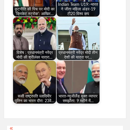
Indian Team U19:-भारत
कूटनीति की पिच पर मोदी का
ने जीता महिला अंडर-19
'क्रिकेट स्ट्रोक': आखिर…
टी20 विश्व कप
विशेष : प्रधानमंत्री नरेंद्र
प्रधानमंत्री नरेंद्र मोदी तीन
मोदी की श्रीलंका यात्रा…
देशों की यात्रा पर…
रूसी राष्ट्रपति व्लादिमीर
भारत-न्यूजीलैंड मुक्त व्यापार
पुतिन का भारत दौरा: 23वें…
समझौता: 9 महीने में…
Post