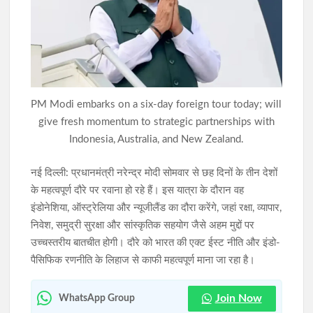
खराब साइकिलों पर बवाल: जनप्रतिनिधियों ने रुकवाया वितरण, पहले मरम्मत
के बाद ही छात्रों को मिलेगी साइकिल
जेपीएससी-जेएसएससी(JPSC) परीक्षा विवाद: विधानसभा घेराव के दौरान
हंगामा, छात्र नेता नेहा बोरा पर फेंकी गई स्याही
PM Modi embarks on a six-day foreign tour today; will
give fresh momentum to strategic partnerships with
Indonesia, Australia, and New Zealand.
नई दिल्ली: प्रधानमंत्री नरेन्द्र मोदी सोमवार से छह दिनों के तीन देशों
के महत्वपूर्ण दौरे पर रवाना हो रहे हैं। इस यात्रा के दौरान वह
इंडोनेशिया, ऑस्ट्रेलिया और न्यूजीलैंड का दौरा करेंगे, जहां रक्षा, व्यापार,
निवेश, समुद्री सुरक्षा और सांस्कृतिक सहयोग जैसे अहम मुद्दों पर
उच्चस्तरीय बातचीत होगी। दौरे को भारत की एक्ट ईस्ट नीति और इंडो-
पैसिफिक रणनीति के लिहाज से काफी महत्वपूर्ण माना जा रहा है।
Join Now
WhatsApp Group