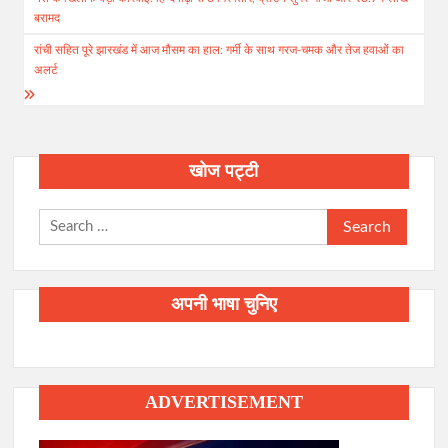
navigation
बरामद
रांची सहित पूरे झारखंड में आज मौसम का हाल: गर्मी के साथ गरज-चमक और तेज हवाओं का
अलर्ट
खोज पट्टी
Search
for:
अपनी भाषा चुनिए
ADVERTISEMENT