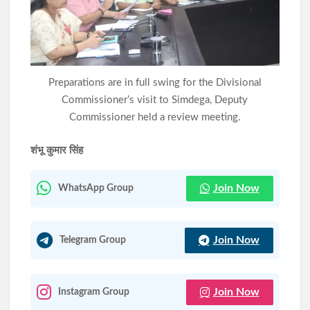
असम बाढ़ पीड़ितों के लिए झारखंड का बड़ा सहयोग, हेमंत सोरेन ने राहत कोष
में दिए 3 करोड़ रुपये
गोवंशीय पशुओं की तस्करी का प्रयास विफल, दो तस्कर गिरफ्तार; 12 मवेशी
Preparations are in full swing for the Divisional
बरामद
Commissioner’s visit to Simdega, Deputy
Commissioner held a review meeting.
शंभू कुमार सिंह
Join Now
WhatsApp Group
Join Now
Telegram Group
Join Now
Instagram Group