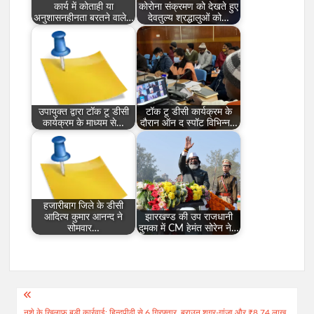
कार्य में कोताही या
कोरोना संक्रमण को देखते हुए
अनुशासनहीनता बरतने वाले…
देवतुल्य श्रद्धालुओं को…
उपायुक्त द्वारा टाॅक टू डीसी
टाॅक टू डीसी कार्यक्रम के
कार्यक्रम के माध्यम से…
दौरान ऑन द स्पाॅट विभिन्न…
हजारीबाग जिले के डीसी
आदित्य कुमार आनन्द ने
झारखण्ड की उप राजधानी
सोमवार…
दुमका में CM हेमंत सोरेन ने…
Post
नशे के खिलाफ बड़ी कार्रवाई: हिन्दपीढ़ी से 6 गिरफ्तार, ब्राउन शुगर-गांजा और ₹8.74 लाख