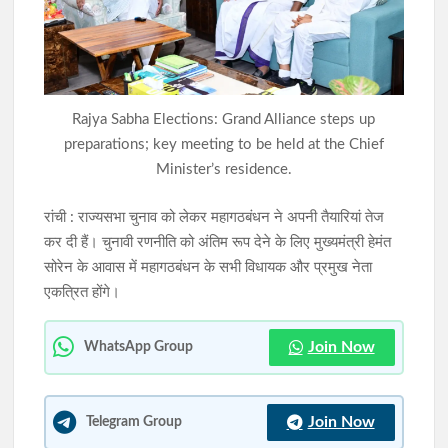
नामकुम में कांग्रेस का मिलन समारोह, विभिन्न दलों के दर्जनों नेताओं-
कार्यकर्ताओं ने थामा पार्टी का दामन
सात साल बाद भी नहीं खुला केरसई का कस्तूरबा विद्यालय, अधूरे भवन से
छात्राओं का भविष्य प्रभावित
Rajya Sabha Elections: Grand Alliance steps up
preparations; key meeting to be held at the Chief
Minister’s residence.
रांची : राज्यसभा चुनाव को लेकर महागठबंधन ने अपनी तैयारियां तेज
कर दी हैं। चुनावी रणनीति को अंतिम रूप देने के लिए मुख्यमंत्री हेमंत
सोरेन के आवास में महागठबंधन के सभी विधायक और प्रमुख नेता
एकत्रित होंगे।
Join Now
WhatsApp Group
Join Now
Telegram Group