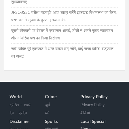
शुभकामनाएं
JPSC-JSSC परीक्षा गड़बड़ीः आज छात्र करेंगे झारखंड विधानसभा का घेराव,
प्रशासन ने सुरक्षा के पुख्ता इंतजाम किए
दूसरी सोमवारी पर देवघर में प्रशासन अलर्ट, डीसी ने अहले सुबह रूटलाइन
और कांवरिया पथ का किया निरीक्षण
रांची सहित पूरे झारखंड में आज बादल छाए रहेंगे, कई जगह बारिश-वज्रपात
का अलर्ट
World
Crime
Privacy Policy
ट्रेंडिंग – खबरें
जुर्म
Privacy Policy
देश – प्रदेश
धर्म
वीडियो
Disclaimer
Sports
Local Special
News