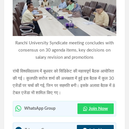
विधानसभा घेराव को लेकर रांची में कड़ी सुरक्षा, अरगोड़ा से विधानसभा तक
तीन-स्तरीय बैरिकेडिंग
रांची : क्या टलेगा कल का स्टूडेंट प्रोटेस्ट? आज की रात बेहद अहम, सरकार
ने मानीं 98% मांगें लेकिन CGL पर नहीं बनी बात
Ranchi University Syndicate meeting concludes with
consensus on 30 agenda items, key decisions on
salary revision and promotions
रांची विश्वविद्यालय में बुधवार को सिंडिकेट की महत्वपूर्ण बैठक आयोजित
की गई। कुलपति सरोज शर्मा की अध्यक्षता में हुई इस बैठक में कुल 30
एजेंडों पर चर्चा की गई, जिन पर सहमति बनी। इसके अलावा बैठक में 8
टेबल एजेंडा भी शामिल किए गए।
Join Now
WhatsApp Group