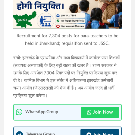
शादी का झांसा देकर दुष्कर्म करने का आरोपी मुंबई से गिरफ्तार, न्यायिक
हिरासत में भेजा गया
झारखंड में SIR के दौरान 63.24 लाख नोटिस जारी, रांची में सबसे अधिक
Recruitment for 7,304 posts for para-teachers to be
6.89 लाख मामले
held in Jharkhand; requisition sent to JSSC.
रांची: झारखंड के प्राथमिक और मध्य विद्यालयों में कार्यरत पारा शिक्षकों
(सहायक अध्यापकों) के लिए बड़ी राहत की खबर है। राज्य सरकार ने
उनके लिए आरक्षित 7304 रिक्त पदों पर नियुक्ति प्रक्रिया शुरू कर
दी है। कार्मिक विभाग ने इस संबंध में अधियाचना झारखंड कर्मचारी
चयन आयोग (जेएसएससी) को भेज दी है। अब आयोग जल्द ही भर्ती
प्रक्रिया शुरू करेगा।
Join Now
WhatsApp Group
Join Now
Telegram Group