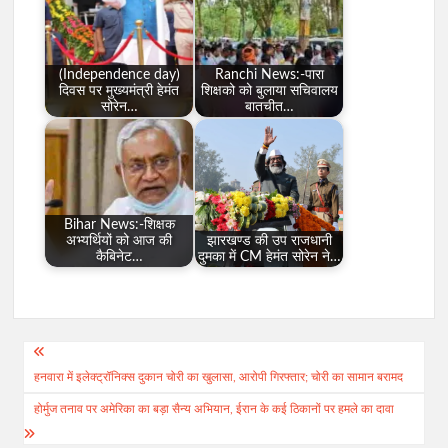
(Independence day)
Ranchi News:-पारा
दिवस पर मुख्यमंत्री हेमंत
शिक्षको को बुलाया सचिवालय
सोरेन…
बातचीत…
Bihar News:-शिक्षक
अभ्यर्थियों को आज की
झारखण्ड की उप राजधानी
कैबिनेट…
दुमका में CM हेमंत सोरेन ने…
Post
हनवारा में इलेक्ट्रॉनिक्स दुकान चोरी का खुलासा, आरोपी गिरफ्तार; चोरी का सामान बरामद
navigation
होर्मुज तनाव पर अमेरिका का बड़ा सैन्य अभियान, ईरान के कई ठिकानों पर हमले का दावा