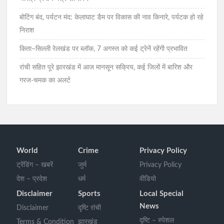
बोटिंग बंद, पर्यटन मंद: केलाघाट डैम पर विकास की नाव किनारे, पर्यटक हो रहे
निराश
किता–सिल्ली रेलखंड पर ब्लॉक, 7 अगस्त को कई ट्रेनें रहेंगी प्रभावित
रांची सहित पूरे झारखंड में आज मानसून सक्रिय, कई जिलों में बारिश और
गरज-चमक का अलर्ट
World
Crime
Privacy Policy
ट्रेंडिंग – खबरें
जुर्म
Privacy Policy
देश – प्रदेश
धर्म
वीडियो
Disclaimer
Sports
Local Special
News
Disclaimer
दृष्टि रांची
दृष्टि – स्पेशल
Terms & Condition
झारखंड