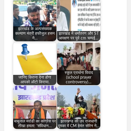
झारखंड के अल्पसंख्यक
कल्याण मंत्री हफीजुल हसन
झारखंड में धर्मांतरण और ST
ने…
आरक्षण पर पूर्व cm चम्पई…
स्कूल प्रार्थना विवाद
जानिए कितना देना होगा
(school prayer
आपको ऑटो किराया.
controversy)…
बाबूलाल मरांडी का कांग्रेस पर
झारखण्ड की उप राजधानी
तीखा हमला: 'संविधान…
दुमका में CM हेमंत सोरेन ने…