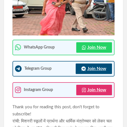
JPSC आंदोलन: अनशनरत छात्र राहुल क्रांति की तबीयत बिगड़ी, सदर
अस्पताल में भर्ती; बाबूलाल मरांडी ने जाना हालचाल
झारखंड विधानसभा: JPSC-JSSC मुद्दे पर दूसरे दिन भी हंगामा, विधानसभा
सोमवार 11 बजे तक के लिए स्थागीत ,इधर CBI जांच की मांग पर अड़ा विपक्ष
Join Now
WhatsApp Group
Join Now
Telegram Group
Join Now
Instagram Group
Thank you for reading this post, don't forget to
subscribe!
रांची: मिशनरी स्कूलों में प्रार्थना और धार्मिक मंत्रोच्चार को लेकर चल