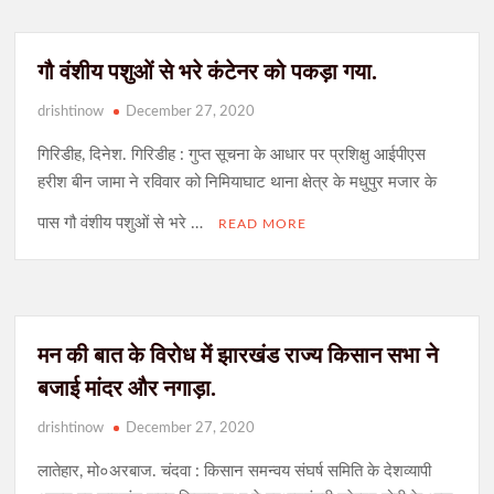
धनबाद : कुलपति को जमीन पर बैठाया, छात्रों ने घेरा विश्वविद्यालय; 11 सूत्री
गौ वंशीय पशुओं से भरे कंटेनर को पकड़ा गया.
मांगों पर लिखित आश्वासन के बाद थमा हंगामा
drishtinow
December 27, 2020
बारिश में ढही दीवार तो सामने आया पुराना राज, घड़े में मिले चांदी के सिक्के;
हजारीबाग के गांव में मची हलचल
गिरिडीह, दिनेश. गिरिडीह : गुप्त सूचना के आधार पर प्रशिक्षु आईपीएस
हरीश बीन जामा ने रविवार को निमियाघाट थाना क्षेत्र के मधुपुर मजार के
पास गौ वंशीय पशुओं से भरे …
READ MORE
मन की बात के विरोध में झारखंड राज्य किसान सभा ने
बजाई मांदर और नगाड़ा.
drishtinow
December 27, 2020
लातेहार, मो०अरबाज. चंदवा : किसान समन्वय संघर्ष समिति के देशव्यापी