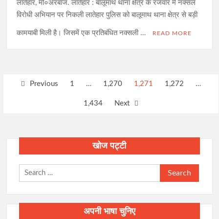
लातेहार, मो०अरबाज. लातेहार : बालूमाथ थाना क्षेत्र के रजवार में नक्सल
विरोधी अभियान पर निकली लातेहार पुलिस को बालूमाथ थाना क्षेत्र से बड़ी
कामयाबी मिली है। जिसमें एक प्रतिबंधित नक्सली …
READ MORE
Posts
Previous
1
…
1,270
1,271
1,272
…
pagination
1,434
Next
खोज पट्टी
Search
for:
अपनी भाषा चुनिए