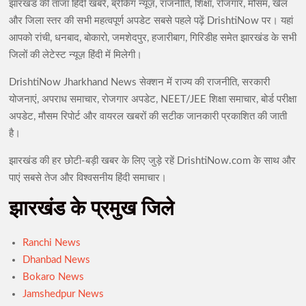
झारखंड की ताजा हिंदी खबरें, ब्रेकिंग न्यूज़, राजनीति, शिक्षा, रोजगार, मौसम, खेल
का तनाव मानो पीछे छूट जाता है
दृष
और जिला स्तर की सभी महत्वपूर्ण अपडेट सबसे पहले पढ़ें DrishtiNow पर। यहां
आपको रांची, धनबाद, बोकारो, जमशेदपुर, हजारीबाग, गिरिडीह समेत झारखंड के सभी
JPSC-JSSC विवाद: 16वें दिन भी छात्रों का आंदोलन जारी, सरकार से तीसरे
जिलों की लेटेस्ट न्यूज़ हिंदी में मिलेगी।
दौर की वार्ता; देवेंद्र बोले- लिखित आश्वासन तक अनशन नहीं होगा खत्म
DrishtiNow Jharkhand News सेक्शन में राज्य की राजनीति, सरकारी
गुमला पुलिस की बड़ी कार्रवाई: अंतरराज्यीय ‘कोरई गैंग’ के 11 अपराधी
योजनाएं, अपराध समाचार, रोजगार अपडेट, NEET/JEE शिक्षा समाचार, बोर्ड परीक्षा
गिरफ्तार, हथियार और लूटे गए जेवर बरामद
अपडेट, मौसम रिपोर्ट और वायरल खबरों की सटीक जानकारी प्रकाशित की जाती
है।
आदिवासी महोत्सव के मंच से युवाओं को CM हेमंत सोरेन का संदेश, बोले-
‘न्याय मिलेगा, लेकिन संवाद से होगा समाधान’
झारखंड की हर छोटी-बड़ी खबर के लिए जुड़े रहें DrishtiNow.com के साथ और
पाएं सबसे तेज और विश्वसनीय हिंदी समाचार।
मोरहाबादी में गूंजा आदिवासी संस्कृति का रंग, राज्यपाल और CM हेमंत सोरेन
झारखंड के प्रमुख जिले
ने किया झारखंड आदिवासी महोत्सव का शुभारंभ
भगवान बिरसा मुंडा की विरासत को समर्पित भव्य जतरा का आगाज, मंत्री चमरा
Ranchi News
लिंडा ने दिखाई हरी झंडी
Dhanbad News
Bokaro News
दूसरी सोमवारी से पहले देवघर प्रशासन अलर्ट, डीसी-एसपी ने मेला क्षेत्र का
Jamshedpur News
लिया जायजा