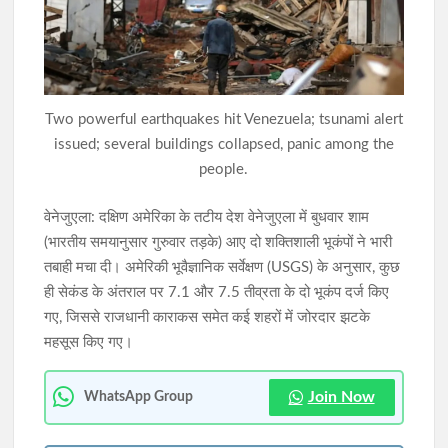
JPSC-JSSC आंदोलन: 10 अगस्त के विधानसभा घेराव की तैयारी पूरी,
देवेंद्रनाथ महतो का आमरण अनशन 8वें दिन भी जारी
झारखंड में छात्र संगठनों और सरकार की वार्ता खत्म, 14वीं JPSC रद्द करने
Two powerful earthquakes hit Venezuela; tsunami alert
पर बनी सहमति; CGL और एज रिलैक्सेशन पर गतिरोध
issued; several buildings collapsed, panic among the
people.
वेनेजुएला: दक्षिण अमेरिका के तटीय देश वेनेजुएला में बुधवार शाम
(भारतीय समयानुसार गुरुवार तड़के) आए दो शक्तिशाली भूकंपों ने भारी
तबाही मचा दी। अमेरिकी भूवैज्ञानिक सर्वेक्षण (USGS) के अनुसार, कुछ
ही सेकंड के अंतराल पर 7.1 और 7.5 तीव्रता के दो भूकंप दर्ज किए
गए, जिससे राजधानी काराकस समेत कई शहरों में जोरदार झटके
महसूस किए गए।
Join Now
WhatsApp Group