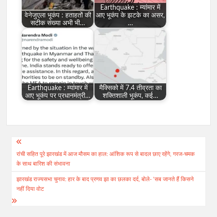
Earthquake : म्यांमार में
वेनेजुएला भूकंप : हताहतों की
आए भूकंप के झटके का असर,
सटीक संख्या अभी भी…
…
Earthquake : म्यांमार में
मैक्सिको में 7.4 तीव्रता का
आए भूकंप पर प्रधानमंत्री…
शक्तिशाली भूकंप, कई…
Post
रांची सहित पूरे झारखंड में आज मौसम का हाल: आंशिक रूप से बादल छाए रहेंगे, गरज-चमक
navigation
के साथ बारिश की संभावना
झारखंड राज्यसभा चुनाव: हार के बाद प्रणव झा का छलका दर्द, बोले- ‘सब जानते हैं किसने
नहीं दिया वोट