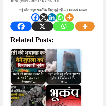
आपदा प्रबंधन एजेंसियां हाई अलर्ट पर हैं।
नई और ताज़ा खबरों के लिए जुड़े रहें — Drishti Now
Related Posts:
धरती की भयावह करवट के
ढहने लगी बहु मंजिला इमारत
कारण वेनेज़ुएला का
भूकंप ने बैंकॉक को हिला
विनाशकारी…
कर…