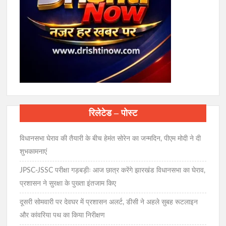
रिलेटेड – पोस्ट
विधानसभा घेराव की तैयारी के बीच हेमंत सोरेन का जन्मदिन, पीएम मोदी ने दी
शुभकामनाएं
JPSC-JSSC परीक्षा गड़बड़ीः आज छात्र करेंगे झारखंड विधानसभा का घेराव,
प्रशासन ने सुरक्षा के पुख्ता इंतजाम किए
दूसरी सोमवारी पर देवघर में प्रशासन अलर्ट, डीसी ने अहले सुबह रूटलाइन
और कांवरिया पथ का किया निरीक्षण