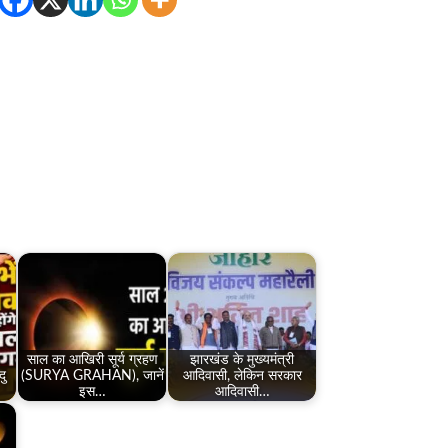
साल का आखिरी सूर्य ग्रहण
झारखंड के मुख्यमंत्री
दु
(SURYA GRAHAN), जानें
आदिवासी, लेकिन सरकार
इस…
आदिवासी…