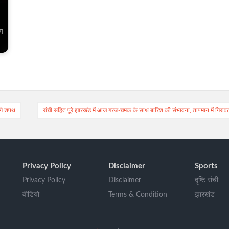
हण
ेंगे शपथ
रांची सहित पूरे झारखंड में आज गरज-चमक के साथ बारिश की संभावना, तापमान में गिराव
Privacy Policy
Disclaimer
Sports
Privacy Policy
Disclaimer
दृष्टि रांची
वीडियो
Terms & Condition
झारखंड