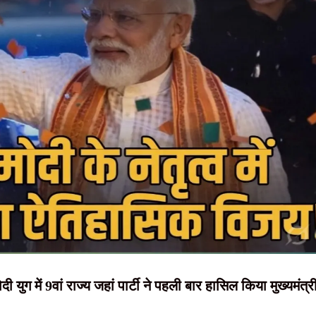
NEWS, हिंदी
-लखनऊ से पांच और गिरफ्तार, अब तक कुल 19 आरोपी को CID ने पकड़ा
खिलेश सिंह के कथित नेटवर्क से जुड़े रोहतक के बीयर प्लांट पर छापा
न्यूज़ , HINDI
कर किया गिरफ्तार
SAMACHAR,
 जनगणना-2027 की तैयारी तेज ..
हिंदी समाचार,
्ष की रणनीति बैठक, मुख्यमंत्री हेमन्त सोरेन ने की अध्यक्षता
दृष्टि नाउ
ी युग में 9वां राज्य जहां पार्टी ने पहली बार हासिल किया मुख्यमंत्र