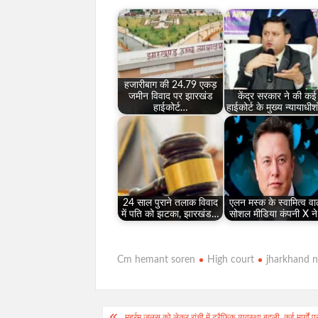
हजारीबाग की 24.79 एकड़
जमीन विवाद पर झारखंड
केंद्र सरकार ने की कई
हाईकोर्ट…
हाईकोर्ट के मुख्य न्यायाधीश
24 साल पुराने तलाक विवाद
एलन मस्क के स्वामित्व वा
में पति को झटका, झारखंड…
सोशल मीडिया कंपनी X न
Cm hemant soren
High court
jharkhand 
Post
मुहर्रम जुलूस को लेकर रांची में ट्रैफिक व्यवस्था बदली, कई मार्गों