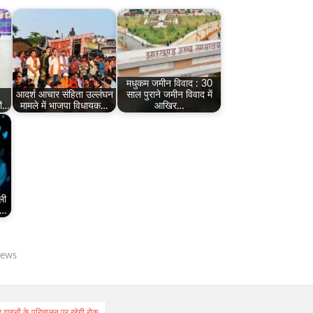
मधुकम जमीन विवाद : 30
आदर्श आचार संहिता उल्लंघन
साल पुराने जमीन विवाद में
ों…
मामले में भाजपा विधायक…
आखिर…
ली
े…
news
 पर वाहनों के परिचालन पर रहेगी रोक