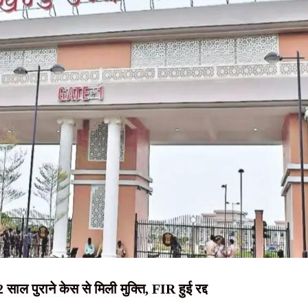
NEWS, हिंदी
 का संदेश, बोले- जल, जंगल और जमीन का संरक्षण ही समृद्ध झारखंड की कुंजी
बांधी राखी, दिया प्रेम, सद्भाव और पवित्रता का संदेश
न्यूज़ , HINDI
व , स्टेट गेस्ट हाउस में होगी बैठक
SAMACHAR,
या वितरण, पहले मरम्मत के बाद ही छात्रों को मिलेगी साइकिल
हिंदी समाचार,
 घेराव के दौरान हंगामा, छात्र नेता नेहा बोरा पर फेंकी गई स्याही
दृष्टि नाउ
साल पुराने केस से मिली मुक्ति, FIR हुई रद्द