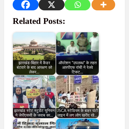
Related Posts:
झारखंड-बिहार में कैडर
ऑपरेशन "उपलब्ध" के तहत
बंटवारे के बाद आरक्षण को
आरपीएफ रांची ने रेलवे
लेकर…
टिकट…
झारखंड स्टेट स्टूडेंट यूनियन
JSCA स्टेडियम के बाहर घंटो
ने जेपीएससी के जवाब का…
लाइन में लग लोग खरीद रहे…