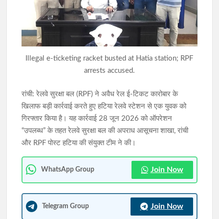
दूसरी सोमवारी से पहले देवघर प्रशासन अलर्ट, डीसी-एसपी ने मेला क्षेत्र का
लिया जायजा
धनबाद : कुलपति को जमीन पर बैठाया, छात्रों ने घेरा विश्वविद्यालय; 11 सूत्री
Illegal e-ticketing racket busted at Hatia station; RPF
मांगों पर लिखित आश्वासन के बाद थमा हंगामा
arrests accused.
रांची: रेलवे सुरक्षा बल (RPF) ने अवैध रेल ई-टिकट कारोबार के
खिलाफ बड़ी कार्रवाई करते हुए हटिया रेलवे स्टेशन से एक युवक को
गिरफ्तार किया है। यह कार्रवाई 28 जून 2026 को ऑपरेशन
“उपलब्ध” के तहत रेलवे सुरक्षा बल की अपराध आसूचना शाखा, रांची
और RPF पोस्ट हटिया की संयुक्त टीम ने की।
Join Now
WhatsApp Group
Join Now
Telegram Group