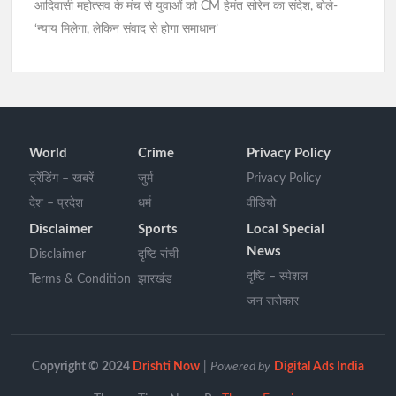
आदिवासी महोत्सव के मंच से युवाओं को CM हेमंत सोरेन का संदेश, बोले-
‘न्याय मिलेगा, लेकिन संवाद से होगा समाधान’
World
Crime
Privacy Policy
ट्रेंडिंग – खबरें
जुर्म
Privacy Policy
देश – प्रदेश
धर्म
वीडियो
Disclaimer
Sports
Local Special
News
Disclaimer
दृष्टि रांची
दृष्टि – स्पेशल
Terms & Condition
झारखंड
जन सरोकार
Copyright © 2024
Drishti Now
|
Powered by
Digital Ads India