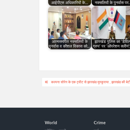
आईपीएस अधिकारियों के…
नक्सलियों के पुनर्वास प
आत्मसमर्पित नक्सलियों के
झारखंड पुलिस का 'डेविल
पुनर्वास व कौशल विकास को…
ग्रुप' पर 'ऑपरेशन क्लीन
Post
कल्पना सोरेन के एक ट्वीट से झारखंड मुस्कुराया , झारखंड की ब
navigation
World
Crime