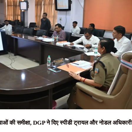
NEWS, हिंदी
न्यूज़ , HINDI
 का संदेश, बोले- जल, जंगल और जमीन का संरक्षण ही समृद्ध झारखंड की कुंजी
बांधी राखी, दिया प्रेम, सद्भाव और पवित्रता का संदेश
SAMACHAR,
व , स्टेट गेस्ट हाउस में होगी बैठक
हिंदी समाचार,
या वितरण, पहले मरम्मत के बाद ही छात्रों को मिलेगी साइकिल
दृष्टि नाउ
िधाओं की समीक्षा, DGP ने दिए स्पीडी ट्रायल और नोडल अधिकारी