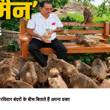
NEWS, हिंदी
त्र नेता कुणाल प्रताप का ट्वीट, बातचीत की दिशा पर उठे सवाल
 सरकार से बातचीत, जल्द फैसले की उम्मीद
न्यूज़ , HINDI
 लगी चोट; हॉफ एनकाउंटर में घायल
SAMACHAR,
12 जिलों में फ्लैश फ्लड का खतरा
हिंदी समाचार,
्ता, लेकिन नहीं निकला समाधान; आंदोलन रहेगा जारी
दृष्टि नाउ
रविवार बंदरों के बीच बिताते हैं अपना वक्त