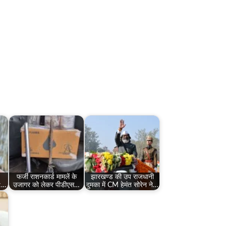
फर्जी राशनकार्ड मामलें के
झारखण्ड की उप राजधानी
 :…
उजागर को लेकर पीडीएस…
दुमका में CM हेमंत सोरेन ने…