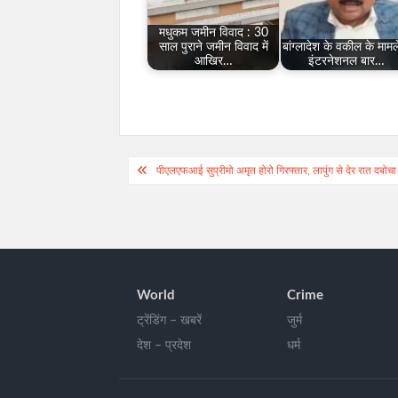
मधुकम जमीन विवाद : 30
साल पुराने जमीन विवाद में
बांग्लादेश के वकील के मामले
आखिर…
इंटरनेशनल बार…
Post
पीएलएफआई सुप्रीमो अमृत होरो गिरफ्तार, लापुंग से देर रात दबोचा
navigation
World
Crime
ट्रेंडिंग – खबरें
जुर्म
देश – प्रदेश
धर्म