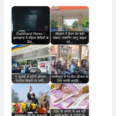
Jharkhand News :-
कोल्हान में ईंधन का बड़ा
झारखण्ड में महिला कैदियों के
संकट: राशनिंग लागू: बाइक
लिए…
को…
1 जुलाई से हटेंगी डीजल-
जमशेदपुर में पेट्रोल-डीजल के
पेट्रोल बिक्री पर लगी…
लिए त्राहि-त्राहि:…
RBI के आदेश से अब नहीं
झारखण्ड की उप राजधानी
आएंगे मार्केट में 2000 के