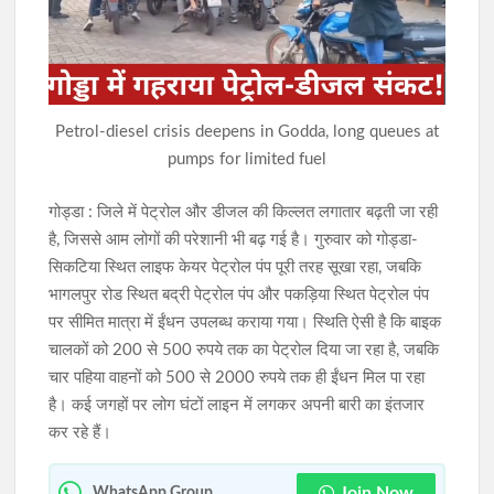
खराब साइकिलों पर बवाल: जनप्रतिनिधियों ने रुकवाया वितरण, पहले मरम्मत
के बाद ही छात्रों को मिलेगी साइकिल
जेपीएससी-जेएसएससी(JPSC) परीक्षा विवाद: विधानसभा घेराव के दौरान
Petrol-diesel crisis deepens in Godda, long queues at
हंगामा, छात्र नेता नेहा बोरा पर फेंकी गई स्याही
pumps for limited fuel
गोड्डा : जिले में पेट्रोल और डीजल की किल्लत लगातार बढ़ती जा रही
है, जिससे आम लोगों की परेशानी भी बढ़ गई है। गुरुवार को गोड्डा-
सिकटिया स्थित लाइफ केयर पेट्रोल पंप पूरी तरह सूखा रहा, जबकि
भागलपुर रोड स्थित बद्री पेट्रोल पंप और पकड़िया स्थित पेट्रोल पंप
पर सीमित मात्रा में ईंधन उपलब्ध कराया गया। स्थिति ऐसी है कि बाइक
चालकों को 200 से 500 रुपये तक का पेट्रोल दिया जा रहा है, जबकि
चार पहिया वाहनों को 500 से 2000 रुपये तक ही ईंधन मिल पा रहा
है। कई जगहों पर लोग घंटों लाइन में लगकर अपनी बारी का इंतजार
कर रहे हैं।
Join Now
WhatsApp Group