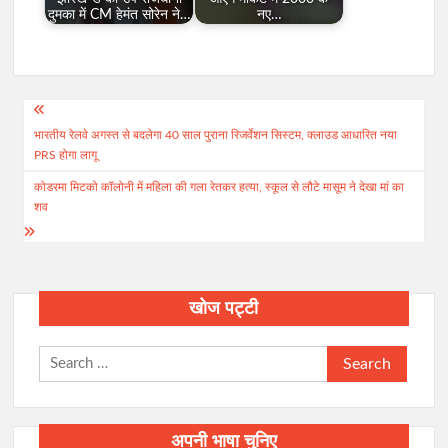
दुमका में CM हेमंत सोरेन ने…
नए…
Post
भारतीय रेलवे अगस्त से बदलेगा 40 साल पुराना रिजर्वेशन सिस्टम, क्लाउड आधारित नया
navigation
PRS होगा लागू
कोडरमा मिटको कॉलोनी में महिला की गला रेतकर हत्या, स्कूल से लौटे मासूम ने देखा मां का
शव
खोज पट्टी
Search
for:
अपनी भाषा चुनिए