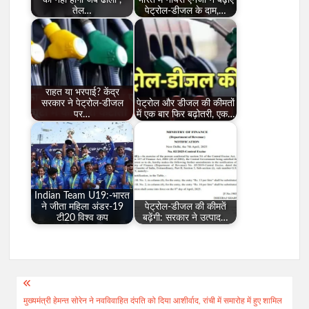
तेल…
पेट्रोल-डीजल के दाम,…
राहत या भरपाई? केंद्र
सरकार ने पेट्रोल-डीजल
पेट्रोल और डीजल की कीमतों
पर…
में एक बार फिर बढ़ोतरी, एक…
Indian Team U19:-भारत
ने जीता महिला अंडर-19
पेट्रोल-डीजल की कीमतें
टी20 विश्व कप
बढ़ेंगी: सरकार ने उत्पाद…
Post
मुख्यमंत्री हेमन्त सोरेन ने नवविवाहित दंपति को दिया आशीर्वाद, रांची में समारोह में हुए शामिल