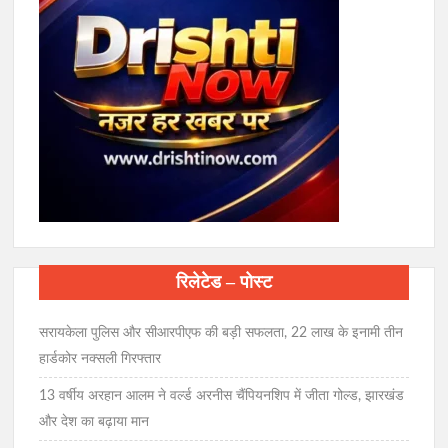
रिलेटेड – पोस्ट
सरायकेला पुलिस और सीआरपीएफ की बड़ी सफलता, 22 लाख के इनामी तीन
हार्डकोर नक्सली गिरफ्तार
13 वर्षीय अरहान आलम ने वर्ल्ड अरनीस चैंपियनशिप में जीता गोल्ड, झारखंड
और देश का बढ़ाया मान