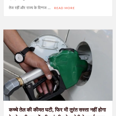
तेज रहीं और राज्य के दिग्गज …
READ MORE
जेपीएससी अभ्यर्थियों के समर्थन में उतरी लोजपा (रामविलास), बीरेन्द्र प्रधान
ने की CBI जांच की मांग
सिमडेगा में अवैध शराब के खिलाफ पुलिस का अभियान तेज, 359 किलो जावा
महुआ और 35 लीटर महुआ शराब नष्ट
कच्चे तेल की कीमत घटी, फिर भी तुरंत सस्ता नहीं होगा