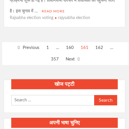
प्रक्रिया शुरू हो गई है। विधानसभा परिसर में विधायकों का पहुंचना जारी
है। इस चुनाव में …
READ MORE
Rajsabha election voting
rajysabha election
Posts
Previous
1
…
160
161
162
…
pagination
357
Next
खोज पट्टी
Search
for:
अपनी भाषा चुनिए