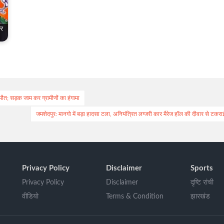
कर
…
ौत; सड़क जाम कर ग्रामीणों का हंगामा
जमशेदपुर: मानगो में बड़ा हादसा टला, अनियंत्रित लग्जरी कार मैरेज हॉल की दीवार से टकरा
Privacy Policy
Disclaimer
Sports
Privacy Policy
Disclaimer
दृष्टि रांची
वीडियो
Terms & Condition
झारखंड