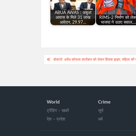
ABUA AWAS : अबुआ
आवास के मिले 31 लाख
RIMS-2 निर्माण को ले
आवेदन, 29.97…
भाजपा ने उठाए सवाल,
Post
बोकारो: अवैध कोयला कारोबार को लेकर हिंसक झड़प, महिला की म
navigation
World
Crime
ट्रेंडिंग – खबरें
जुर्म
देश – प्रदेश
धर्म