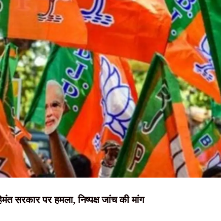
NEWS, हिंदी
न्यूज़ , HINDI
िमंडल, सुझाव के लिए ई-मेल भी जारी; NSUI और रिफॉर्म मंच से हुई बातचीत
 वार्ता संपन्न, दोनों पक्षों ने बताया सकारात्मक
SAMACHAR,
त्र नेता कुणाल प्रताप का ट्वीट, बातचीत की दिशा पर उठे सवाल
हिंदी समाचार,
 सरकार से बातचीत, जल्द फैसले की उम्मीद
दृष्टि नाउ
मंत सरकार पर हमला, निष्पक्ष जांच की मांग