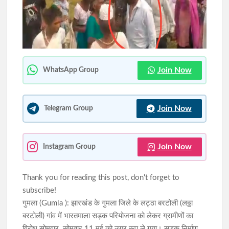
अधिवेशन, तैयारियां अंतिम चरण में
रांची: चंद्रशेखर आजाद दुर्गा पूजा समिति ने भूमि पूजन के साथ शुरू की पूजा
पंडाल निर्माण की तैयारियां
Join Now
WhatsApp Group
Join Now
Telegram Group
Join Now
Instagram Group
Thank you for reading this post, don't forget to
subscribe!
गुमला (Gumla ): झारखंड के गुमला जिले के लट्ठा बरटोली (लठ्ठा
बरटोली) गांव में भारतमाला सड़क परियोजना को लेकर ग्रामीणों का
विरोध सोमवार सोमवार 11 मई को उग्र रूप ले गया। सड़क निर्माण