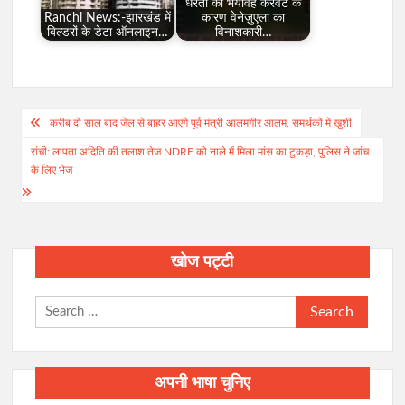
धरती की भयावह करवट के
Ranchi News:-झारखंड में
कारण वेनेज़ुएला का
बिल्डरों के डेटा ऑनलाइन…
विनाशकारी…
Post
करीब दो साल बाद जेल से बाहर आएंगे पूर्व मंत्री आलमगीर आलम, समर्थकों में खुशी
navigation
रांची: लापता अदिति की तलाश तेज NDRF को नाले में मिला मांस का टुकड़ा, पुलिस ने जांच
के लिए भेज
खोज पट्टी
Search
for:
अपनी भाषा चुनिए