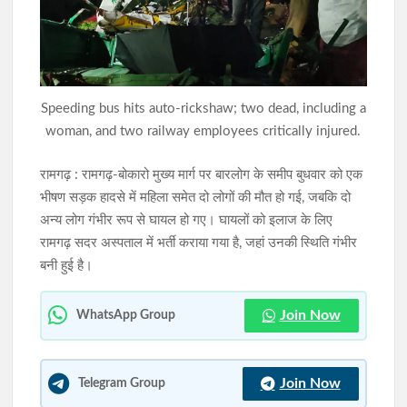
रांची में निकली भव्य तिरंगा यात्रा, मोरहाबादी से अल्बर्ट एक्का चौक तक गूंजा
राष्ट्रभक्ति का संदेश
JPSC-JSSC परीक्षा प्रणाली में सुधार को लेकर छात्रों का आंदोलन जारी,
Speeding bus hits auto-rickshaw; two dead, including a
आज फिर सरकार से होगी वार्ता
woman, and two railway employees critically injured.
रामगढ़ : रामगढ़-बोकारो मुख्य मार्ग पर बारलोग के समीप बुधवार को एक
भीषण सड़क हादसे में महिला समेत दो लोगों की मौत हो गई, जबकि दो
अन्य लोग गंभीर रूप से घायल हो गए। घायलों को इलाज के लिए
रामगढ़ सदर अस्पताल में भर्ती कराया गया है, जहां उनकी स्थिति गंभीर
बनी हुई है।
Join Now
WhatsApp Group
Join Now
Telegram Group