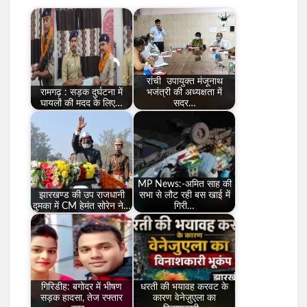
रांची उपायुक्त मंजूनाथ
रामगढ़ : सड़क दुर्घटना में
भजंत्री की अध्यक्षता में
घायलों की मदद के लिए…
सदर…
MP News:-अमित साह की
झारखण्ड की उप राजधानी
सभा से लौट रही बस खाई में
दुमका में CM हेमंत सोरेन ने…
गिरी…
गिरिडीह: बगोदर में भीषण
धरती की भयावह करवट के
सड़क हादसा, तेज रफ्तार
कारण वेनेज़ुएला का