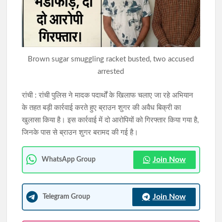
नामकुम में कांग्रेस का मिलन समारोह, विभिन्न दलों के दर्जनों नेताओं-
कार्यकर्ताओं ने थामा पार्टी का दामन
सात साल बाद भी नहीं खुला केरसई का कस्तूरबा विद्यालय, अधूरे भवन से
छात्राओं का भविष्य प्रभावित
Brown sugar smuggling racket busted, two accused
arrested
रांची : रांची पुलिस ने मादक पदार्थों के खिलाफ चलाए जा रहे अभियान
के तहत बड़ी कार्रवाई करते हुए ब्राउन शुगर की अवैध बिक्री का
खुलासा किया है। इस कार्रवाई में दो आरोपियों को गिरफ्तार किया गया है,
जिनके पास से ब्राउन शुगर बरामद की गई है।
Join Now
WhatsApp Group
Join Now
Telegram Group