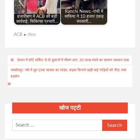
Ranchi News:-रांची में
हजारीबाग में ACB की बड़ी
माफिया ने 10 हजार एकड़
कार्रवाई: चिकित्सा प्रभारी…
सरकारी…
ACB
rims
Post
देवघर में शॉर्ट सर्किट से दो दुकानों में भीषण आग, 30 लाख रुपये का सामान जलकर राख
navigation
जमशेदपुर: नशे में धुत ट्रक चालक का तांडव, सड़क किनारे खड़ी कई गाड़ियों को रौंदा; मचा
हड़कंप
खोज पट्टी
Search
for: