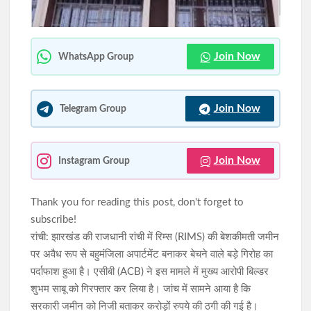
खराब साइकिलों पर बवाल: जनप्रतिनिधियों ने रुकवाया वितरण, पहले मरम्मत
के बाद ही छात्रों को मिलेगी साइकिल
Join Now
WhatsApp Group
जेपीएससी-जेएसएससी(JPSC) परीक्षा विवाद: विधानसभा घेराव के दौरान
हंगामा, छात्र नेता नेहा बोरा पर फेंकी गई स्याही
Join Now
Telegram Group
Join Now
Instagram Group
Thank you for reading this post, don't forget to
subscribe!
रांची: झारखंड की राजधानी रांची में रिम्स (RIMS) की बेशकीमती जमीन
पर अवैध रूप से बहुमंजिला अपार्टमेंट बनाकर बेचने वाले बड़े गिरोह का
पर्दाफाश हुआ है। एसीबी (ACB) ने इस मामले में मुख्य आरोपी बिल्डर
शुभम साबू को गिरफ्तार कर लिया है। जांच में सामने आया है कि
सरकारी जमीन को निजी बताकर करोड़ों रुपये की ठगी की गई है।