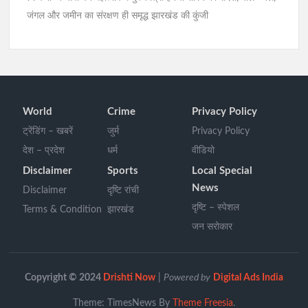
जंगल और जमीन का संरक्षण ही समृद्ध झारखंड की कुंजी
World
Crime
Privacy Policy
ट्रेंडिंग – खबरें
जुर्म
Privacy Policy
देश – प्रदेश
धर्म
वीडियो
Disclaimer
Sports
Local Special
News
Disclaimer
दृष्टि रांची
दृष्टि – स्पेशल
Terms & Condition
झारखंड
जन सरोकार
Copyright © 2024
Drishti Now
|
Powered by
Digital Ads India
Theme: TimesNews By
Theme Freesia
.