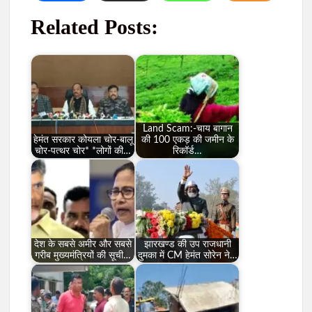
Related Posts:
Land Scam:-चाय बागान
हेमंत सरकार कोयला चोर-बालू
की 100 एकड़ की जमीन के
चोर-पत्थर चोर* *लोगों की…
रिकॉर्ड…
देश के सबसे अमीर और सबसे
झारखण्ड की उप राजधानी
गरीब मुख्यमंत्रियों की सूची…
दुमका में CM हेमंत सोरेन ने…