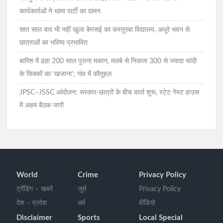
कार्यकर्ताओं ने थामा पार्टी का दामन
सात साल बाद भी नहीं खुला केरसई का कस्तूरबा विद्यालय, अधूरे भवन से
छात्राओं का भविष्य प्रभावित
बारिश में ढहा 200 साल पुराना मकान, मलबे से निकला 300 से ज्यादा चांदी
के सिक्कों का ‘खजाना’; गांव में कौतूहल
JPSC–JSSC आंदोलन: सरकार-छात्रों के बीच वार्ता शुरू, स्टेट गेस्ट हाउस
में अहम बैठक जारी
World
Crime
Privacy Policy
ट्रेंडिंग – खबरें
जुर्म
Privacy Policy
देश – प्रदेश
धर्म
वीडियो
Disclaimer
Sports
Local Special