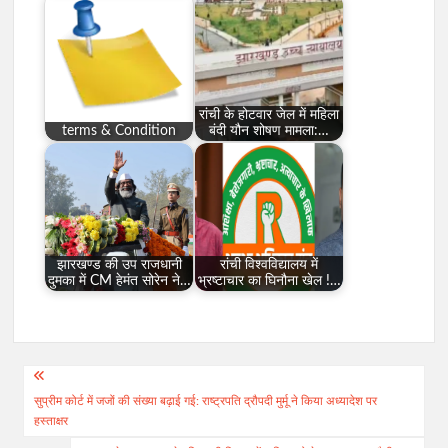
रांची के होटवार जेल में महिला
terms & Condition
बंदी यौन शोषण मामला:…
झारखण्ड की उप राजधानी
रांची विश्वविद्यालय में
दुमका में CM हेमंत सोरेन ने…
भ्रष्टाचार का घिनौना खेल !…
Post
सुप्रीम कोर्ट में जजों की संख्या बढ़ाई गई: राष्ट्रपति द्रौपदी मुर्मू ने किया अध्यादेश पर
navigation
हस्ताक्षर