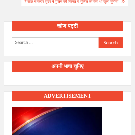
7 साल से फरार शूटर ने पुलिस की गिरफ्त में, पुलिस को देता था खुला चुनौती
खोज पट्टी
Search
for:
अपनी भाषा चुनिए
ADVERTISEMENT