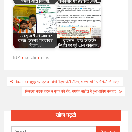
आपको ऑटो किराया.
राजकुमार गए हाईकोर्ट ,कहा…
आजसू पार्टी को लगातार
झटके: केंद्रीय महासचिव
झारखंड: रिम्स के जर्जर
विजय…
स्थिति पर पूर्व CM बाबुलाल…
BJP
ranchi
rims
Post
दिल्ली-झारसुगुड़ा फ्लाइट की रांची में इमरजेंसी लैंडिंग, भीषण गर्मी में घंटों फंसे रहे यात्री
navigation
सिमडेगा सड़क हादसे में युवक की मौत, गमगीन माहौल में हुआ अंतिम संस्कार
खोज पट्टी
Search