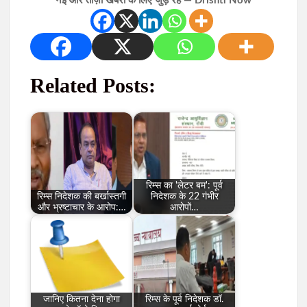
नई और ताज़ा खबरों के लिए जुड़े रहें — Drishti Now
Related Posts:
रिम्स का 'लेटर बम': पूर्व
रिम्स निदेशक की बर्खास्तगी
निदेशक के 22 गंभीर
और भ्रष्टाचार के आरोप:…
आरोपों…
जानिए कितना देना होगा
रिम्स के पूर्व निदेशक डॉ.