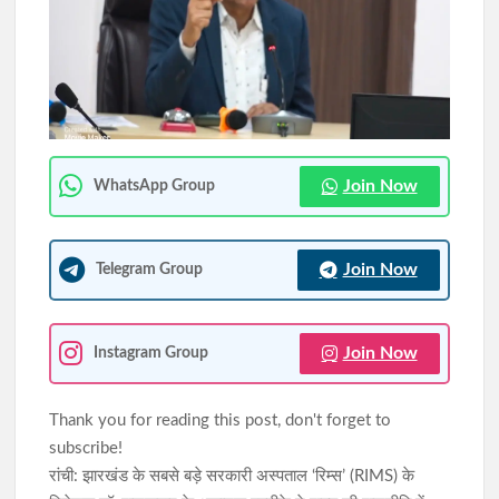
JPSC-JSSC आंदोलन को जयराम महतो का समर्थन, पुराने विधानसभा परिसर
में बैठे निर्जला उपवास पर
हरियाणा की शराब लदा ट्रेलर रामगढ़ में जब्त, 1236 बोतलें बरामद
Join Now
WhatsApp Group
Join Now
Telegram Group
Join Now
Instagram Group
Thank you for reading this post, don't forget to
subscribe!
रांची: झारखंड के सबसे बड़े सरकारी अस्पताल ‘रिम्स’ (RIMS) के